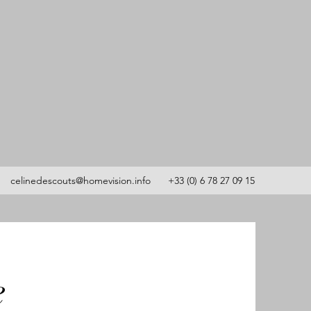
celinedescouts@homevision.info
+33 (0) 6 78 27 09 15
e