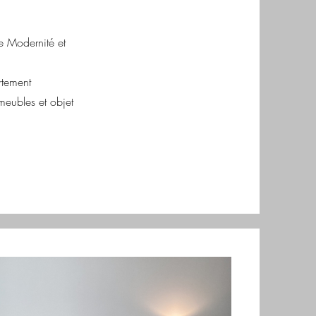
e Modernité et
rtement
eubles et objet