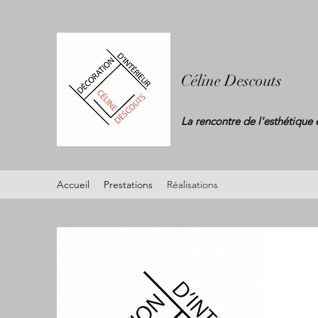
Céline Descouts
La rencontre de
l'esthétique 
Accueil
Prestations
Réalisations